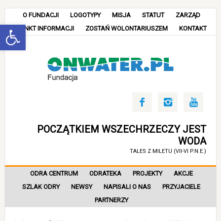
O FUNDACJI
LOGOTYPY
MISJA
STATUT
ZARZĄD
Open toolbar
PUNKT INFORMACJI
ZOSTAŃ WOLONTARIUSZEM
KONTAKT



POCZĄTKIEM WSZECHRZECZY JEST
WODA
TALES Z MILETU (VII-VI P.N.E.)
ODRA CENTRUM
ODRATEKA
PROJEKTY
AKCJE
SZLAK ODRY
NEWSY
NAPISALI O NAS
PRZYJACIELE
PARTNERZY