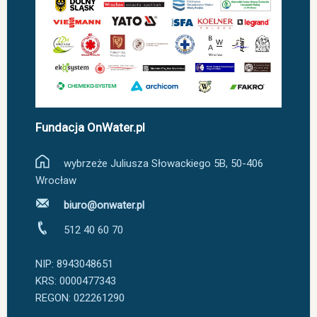
Fundacja OnWater.pl
wybrzeże Juliusza Słowackiego 5B, 50-406
Wrocław
biuro@onwater.pl
512 40 60 70
NIP: 8943048651
KRS: 0000477343
REGON: 022261290