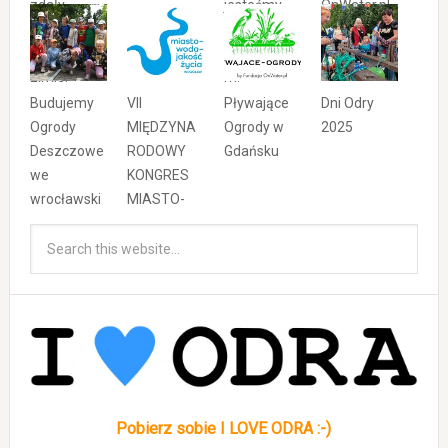
zdały
jesteśmy
OnWater.pl
egzamin po
Partnerem
pierwszej
Społeczny
zimie!
m!
Budujemy
VII
Pływające
Dni Odry
Ogrody
MIĘDZYNA
Ogrody w
2025
Deszczowe
RODOWY
Gdańsku
we
KONGRES
wrocławski
MIASTO-
ch szkołach
WODA-
i
JAKOŚĆ
przedszkol
ŻYCIA
ach
#lubiedesz
cz
Pobierz sobie I LOVE ODRA :-)